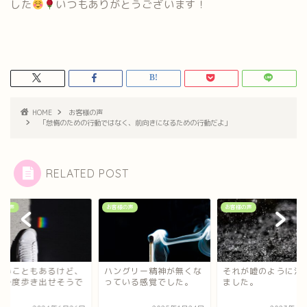
した
いつもありがとうございます！
HOME
お客様の声
「怠惰のための行動ではなく、前向きになるための行動だよ」
RELATED POST
様の声
お客様の声
お客様の声
らいこともあるけど、
ハングリー精神が無くな
それが嘘のように消
う一度歩き出せそうで
っている感覚でした。
ました。
。