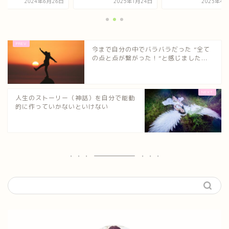
2024年6月26日
2025年1月24日
2023年4月
今まで自分の中でバラバラだった ”全て
の点と点が繋がった！”と感じました...
人生のストーリー（神話）を自分で能動
的に作っていかないといけない