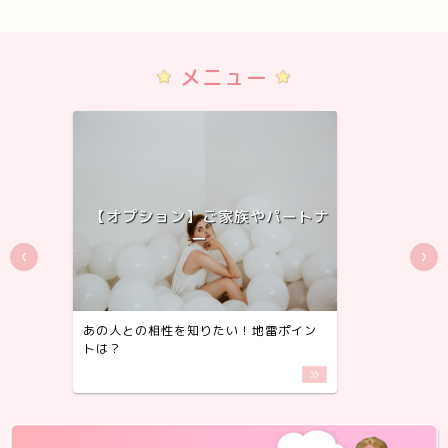
メニュー
【オプション】ご家族やパートナ
ー
‹
›
あの人との相性を知りたい！地雷ポイン
具体的
トは？
なメッ
more