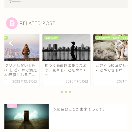
す〜〜〜
RELATED POST
様の声
お客様の声
∟お客様の声（占星術・サビアン
れをクリアしないと何
焦って表面的に整ったよ
どのように活かして
動いても どこかで満足
うに見えることをやって
ことができるか
きない感覚になるこ...
も
2022年12月13日
2025年9月15日
2021年5
次に進むことが出来そうです。