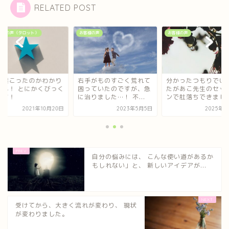
RELATED POST
客様の声（タロット）
お客様の声
お客様の声
が起こったのかわかり
右手がものすごく荒れて
分かったつもりでい
せん！ とにかくびっく
困っていたのですが、急
たがあこ先生のセッ
です！
に治りました…！ 不...
ンで肚落ちできまし
2021年10月20日
2023年5月5日
2025年8
自分の悩みには、 こんな使い道があるか
もしれない」と、 新しいアイデアが...
受けてから、大きく流れが変わり、 現状
が変わりました。