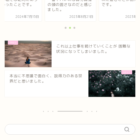
なかったことです。
の頭の固さなのだと感じ
です。
ました。
2024年7月15日
2023年8月21日
2023年5
これ以上仕事を続けていくことが 困難な
状況になってしまいました。
本当に不思議で面白く、説得力のある世
界だと思いました。