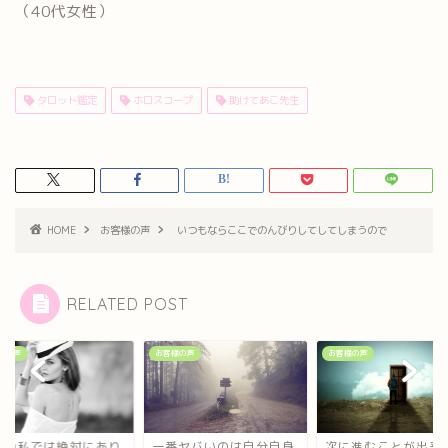
（40代女性）
タロット鑑定
ホロスコープ
助けてあこ先生
HOME
お客様の声
いつもならここでのんびりしてしてしまうので
RELATED POST
様の声
お客様の声
お客様の声
去の私では絶対にあり
一番ヤバいのは自分自身
次に進むことが出来