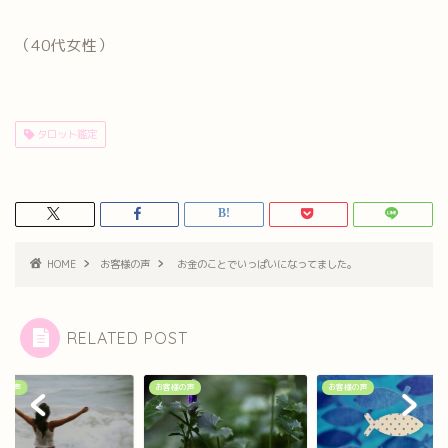
（40代女性）
タロット鑑定
HOME
お客様の声
お金のことでいっぱいになってました。
RELATED POST
様の声
お客様の声
お客様の声