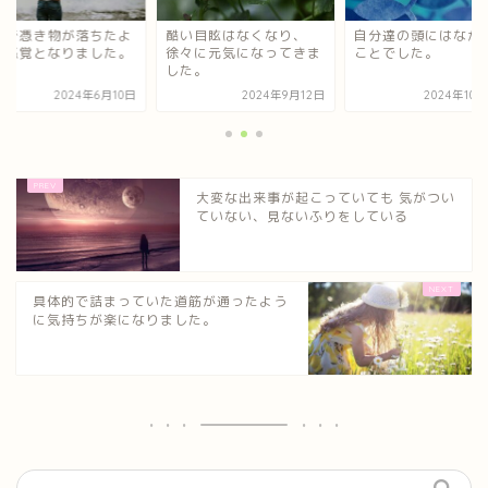
るで憑き物が落ちたよ
酷い目眩はなくなり、
自分達の頭にはなか
な感覚となりました。
徐々に元気になってきま
ことでした。
した。
2024年6月10日
2024年9月12日
2024年10
大変な出来事が起こっていても 気がつい
ていない、見ないふりをしている
具体的で詰まっていた道筋が通ったよう
に気持ちが楽になりました。