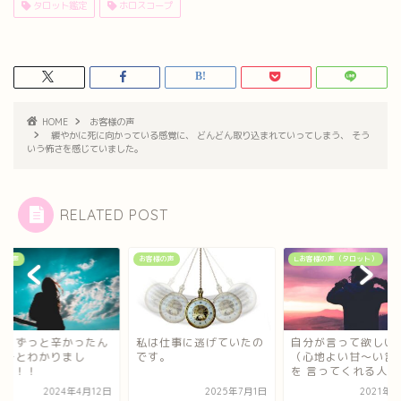
タロット鑑定
ホロスコープ
HOME
お客様の声
緩やかに死に向かっている感覚に、 どんどん取り込まれていってしまう、 そう
いう怖さを感じていました。
RELATED POST
様の声
お客様の声
∟お客様の声（タロット）
からずっと辛かったん
私は仕事に逃げていたの
自分が言って欲しい
なーとわかりまし
です。
（心地よい甘〜い言
…！！！
を 言ってくれる人に気
2024年4月12日
2025年7月1日
2021年5