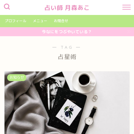
占い師 月森あこ
プロフィール
メニュー
お問合せ
今なにをつぶやいている？
― TAG ―
占星術
お知らせ