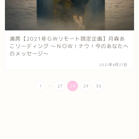
満席【2021年ＧＷリモート限定企画】月森あ
こリーディング ～ＮＯＷ！ナウ！今のあなたへ
のメッセージ～
2021年4月27日
...
1
27
28
29
30