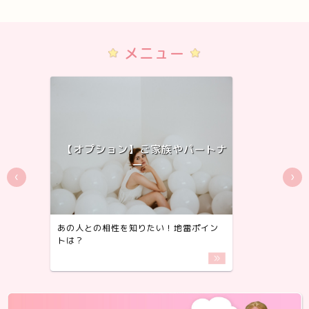
メニュー
【オプション】ご家族やパートナ
ー
‹
›
あの人との相性を知りたい！地雷ポイン
具体的
トは？
なメッ
more