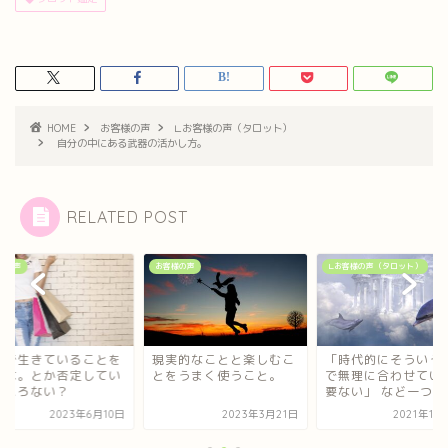
HOME
お客様の声
∟お客様の声（タロット）
自分の中にある武器の活かし方。
RELATED POST
様の声
お客様の声
∟お客様の声（タロット）
性で生きていることを
現実的なことと楽しむこ
「時代的にそういう
だな。とか否定してい
とをうまく使うこと。
で無理に合わせてい
ところない？
要ない」 など一つ一..
2023年6月10日
2023年3月21日
2021年11