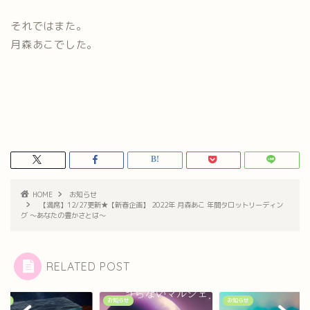
それではまた。
月森あこでした。
HOME
お知らせ
【満席】12/27更新★【新春企画】 2022年 月森あこ 年間タロットリーディン
グ ～あなたの豊かさとは～
RELATED POST
らせ
お知らせ
お知らせ