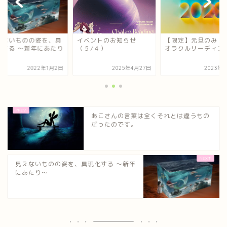
えないものの姿を、具
イベントのお知らせ
【限定】元旦のみ！
化する ～新年にあたり
（５/４）
オラクルリーディン
2022年1月2日
2025年4月27日
2023年
あこさんの言葉は全くそれとは違うもの
だったのです。
見えないものの姿を、具現化する ～新年
にあたり～